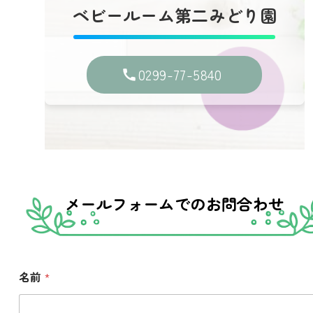
ベビールーム第二みどり園
0299-77-5840
メールフォームでのお問合わせ
*
名前
*
お
問
い