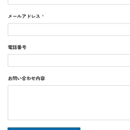
合
わ
せ
メールアドレス
*
内
容
メ
ー
ル
ア
電話番号
ド
レ
ス
お問い合わせ内容